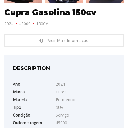
Cupra Gasolina 150cv
2024
45000
150CV
Pedir Mais Informação
DESCRIPTION
Ano
2024
Marca
Cupra
Modelo
Formentor
Tipo
SUV
Condição
Serviço
Quilometragem
45000