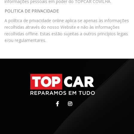
informações pessoais em poder do TOPCAR COVILHÃ.
POLITICA DE PRIVACIDADE
A política de privacidade online aplica-se apenas às informações
recolhidas através do nosso Website e não às informações
recolhidas offline. Estas estão sujeitas a outros princípios legais
e/ou regulamentares.