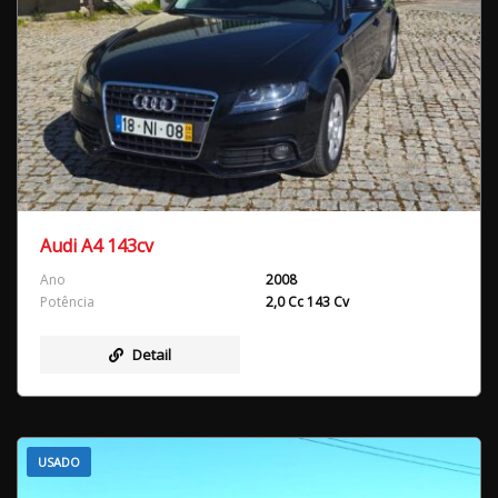
Audi A4 143cv
Ano
2008
Potência
2,0 Cc 143 Cv
Detail
USADO