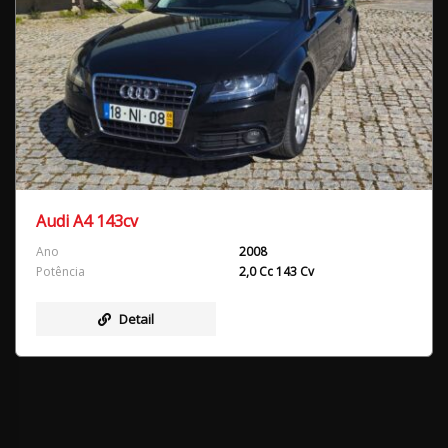
Audi A4 143cv
Ano
2008
Potência
2,0 Cc 143 Cv
Detail