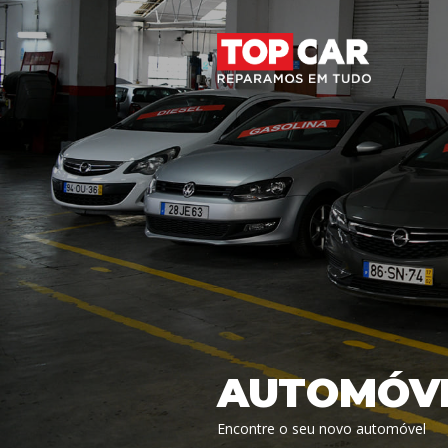
AUTOMÓVE
Encontre o seu novo automóvel