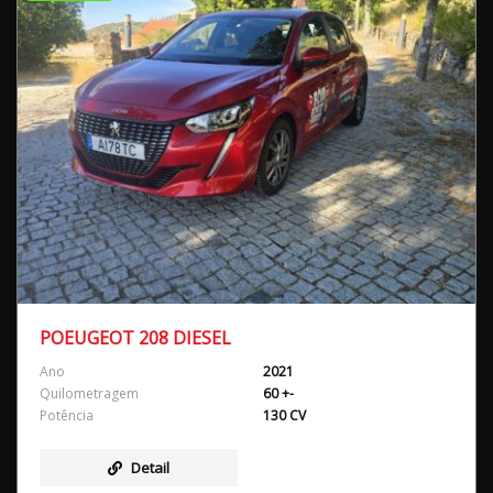
POEUGEOT 208 DIESEL
Ano
2021
Quilometragem
60 +-
Potência
130 CV
Detail