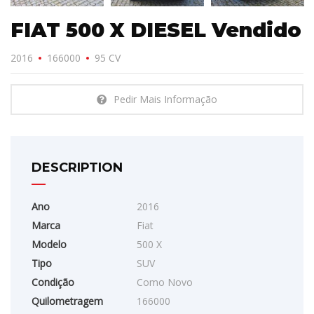
FIAT 500 X DIESEL Vendido
2016
166000
95 CV
Pedir Mais Informação
DESCRIPTION
Ano
2016
Marca
Fiat
Modelo
500 X
Tipo
SUV
Condição
Como Novo
Quilometragem
166000