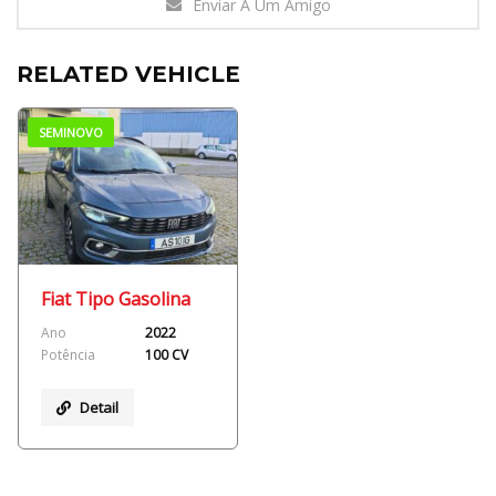
Enviar A Um Amigo
RELATED VEHICLE
SEMINOVO
Fiat Tipo Gasolina
Ano
2022
Potência
100 CV
Detail