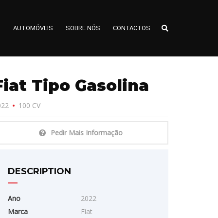
S
AUTOMÓVEIS
SOBRE NÓS
CONTACTOS
Fiat Tipo Gasolina
022
100 CV
Pedir Mais Informação
DESCRIPTION
Ano
2022
Marca
Fiat