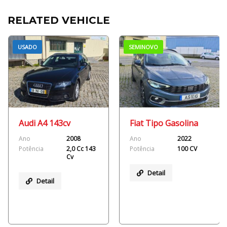
RELATED VEHICLE
USADO
SEMINOVO
Audi A4 143cv
Fiat Tipo Gasolina
Ano
2008
Ano
2022
Potência
2,0 Cc 143
Potência
100 CV
Cv
Detail
Detail